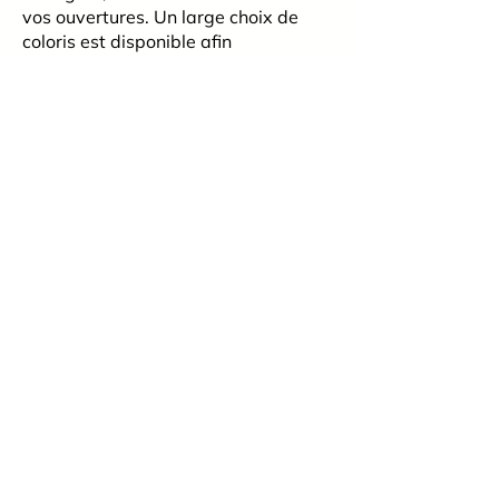
vos ouvertures. Un large choix de
coloris est disponible afin
d’harmoniser vos stores avec votre
décoration intérieure et l’identité
visuelle de vos locaux.
Sa
manœuvre simple et fiable
(cordon, tige cristal ou chaînette)
garantit une utilisation fluide et
durable. Ce modèle peut également
convenir dans certains
environnements techniques ou
humides (sanitaires, cuisines
collectives, laboratoires), à condition
d’être protégé des projections
directes d’eau.
Avec SODICLAIR, vous bénéficiez
d’une
solution sur mesure
et
robuste
,
pensée pour les professionnels, ainsi