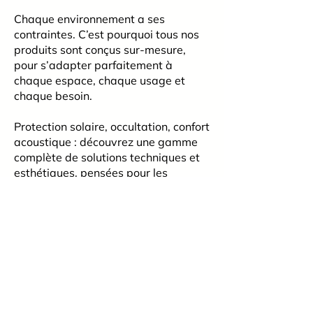
Chaque environnement a ses
contraintes. C’est pourquoi tous nos
produits sont conçus sur-mesure,
pour s’adapter parfaitement à
chaque espace, chaque usage et
chaque besoin.
Protection solaire, occultation, confort
acoustique : découvrez une gamme
complète de solutions techniques et
esthétiques, pensées pour les
professionnels et les collectivités.
Matériaux performants, finitions
soignées, fabrication française, pose
maîtrisée… Nos produits allient
durabilité, confort et exigence de
qualité.
En savoir plus, c’est déjà commencer