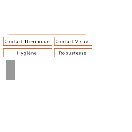
Laboratoires, ateliers techniques
et salles spécialisées
Confort Thermique
Confort Visuel
Hygiène
Robustesse