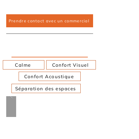
(colloques, cours, événements)
Prendre contact avec un commercial
Bibliothèques et centres de
documentation (CDI, BU)
Calme
Confort Visuel
Confort Acoustique
Séparation des espaces