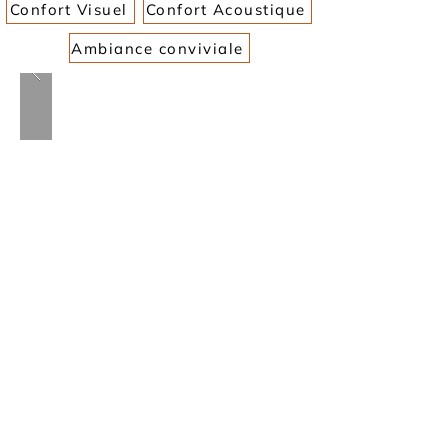
Confort Visuel
Confort Acoustique
Ambiance conviviale
Rideaux tamisants ou voilages pour
moduler la lumière selon les moments
de la journée