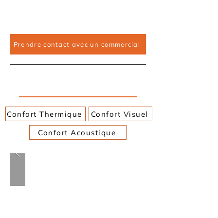
Matériaux robustes, faciles
d’entretien et durables
Prendre contact avec un commercial
Amphithéâtres, auditoriums, salles
de conférence
Confort Thermique
Confort Visuel
Confort Acoustique