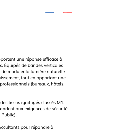
9.7/10
lus
+300 avis
pportent une réponse efficace à
s. Équipés de bandes verticales
 de moduler la lumière naturelle
ouissement, tout en apportant une
rofessionnels (bureaux, hôtels,
des tissus ignifugés classés M1,
pondent aux exigences de sécurité
Public).
t occultants pour répondre à