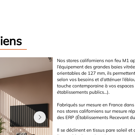
Nos services
Nos réalisations
Notre entreprise
P
niens
Nos stores californiens non feu M1 a
l’équipement des grandes baies vitrée
orientables de 127 mm, ils permettent
selon vos besoins et d’atténuer l’ébl
touche contemporaine à vos espaces p
établissements publics…).
Fabriqués sur mesure en France dans 
nos stores californiens sur mesure ré
des ERP (Établissements Recevant du 
Il se déclinent en tissus pare soleil e